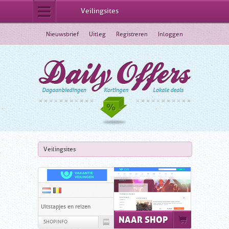
Veilingsites
Dagaanbiedingen
Nieuwsbrief
Uitleg
Registreren
Inloggen
Lokale deals
Korting
Shoppingclubs
Webshops
Veilingsites
Veilingsites
Uitstapjes en reizen
NAAR SHOP
SHOPINFO