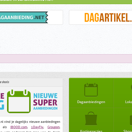
e deals
Dagaanbiedingen
Loka
.nl vind je dagelijks nieuwe aanbiedingen
es als
iBOOD.com
,
1DayFly
,
Groupon
,
Kortingsacties
Shop