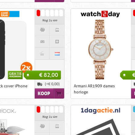
Nog 1u 4m
€ 82,00
(+€ 0,00)
ck cover iPhone
Armani AR1909 dames
horloge
KOOP
Nog 1u 4m