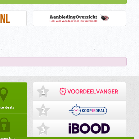
le deals
pingclubs