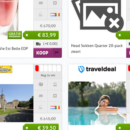
€ 170,00
€ 83,99
(+€ 0,00)
Head Sokken Quarter 20-pack
ie Est Belle EDP
zwart
KOOP
Nog 1u 4m
€ 145,00
€ 39,50