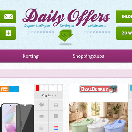
INLO
ZO W
Korting
Shoppingclubs
Nog 1u 4m