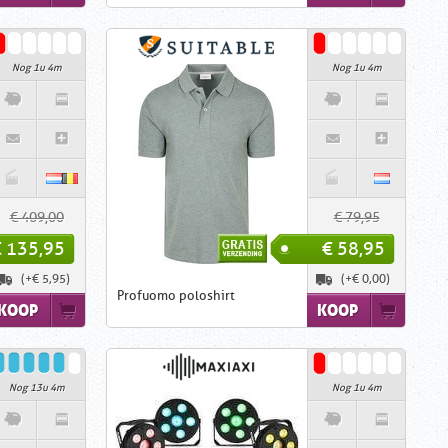
Nog 1u 4m
Nog 1u 4m
€ 409,00
€ 79,95
€ 135,95
€ 58,95
(+€ 5,95)
(+€ 0,00)
Profuomo poloshirt
KOOP
KOOP
Nog 13u 4m
Nog 1u 4m