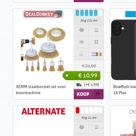
Nog 12u 4m
€ 21,00
€ 10,99
(+€ 4,99)
XEMM staalborstel set voor
BlueBuilt ba
boormachine
16 Plus
KOOP
Nog 1u 4m