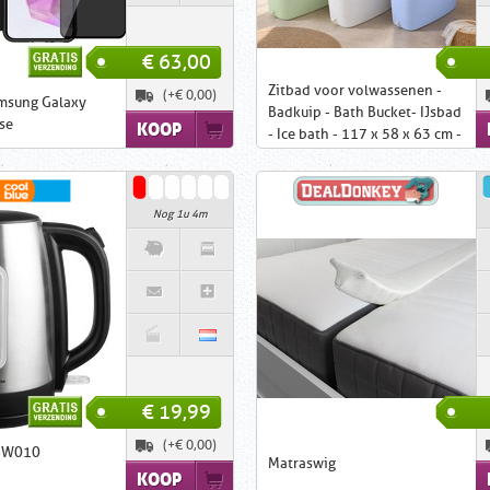
€ 63,00
Zitbad voor volwassenen -
(+€ 0,00)
amsung Galaxy
Badkuip - Bath Bucket- IJsbad
se
KOOP
- Ice bath - 117 x 58 x 63 cm -
320 L
Nog 1u 4m
€ 19,99
(+€ 0,00)
BW010
Matraswig
KOOP