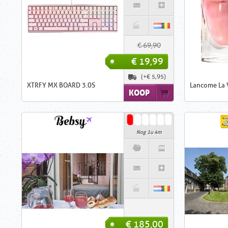
€ 69,90
€ 19,99
(+€ 5,95)
XTRFY MX BOARD 3.0S
Lancome La V
KOOP
Nog 1u 4m
€ 185,00