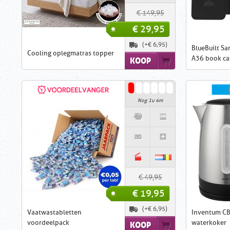
€ 149,95
€ 29,95
(+€ 6,95)
BlueBuilt S
Cooling oplegmatras topper
A36 book ca
KOOP
Nog 1u 4m
€ 49,95
€ 19,95
(+€ 6,95)
Vaatwastabletten
Inventum C
voordeelpack
waterkoker
KOOP