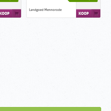
Landgoed Mennorode
KOOP
KOOP