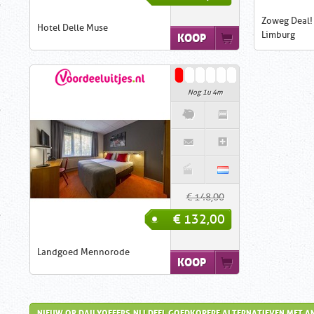
Zoweg Deal!
Hotel Delle Muse
Limburg
KOOP
Nog 1u 4m
€ 148,00
€ 132,00
Landgoed Mennorode
KOOP
NIEUW OP DAILYOFFERS.NL! DEEL GOEDKOPERE ALTERNATIEVEN MET A