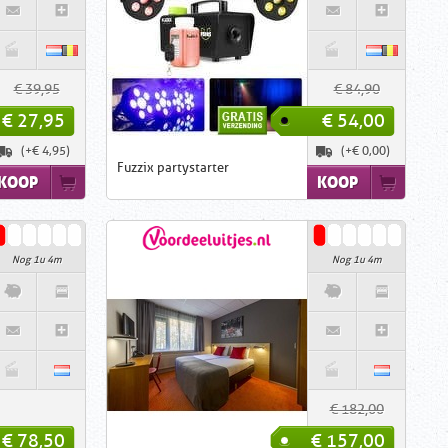
€ 39,95
€ 84,90
€ 27,95
€ 54,00
(+€ 4,95)
(+€ 0,00)
Fuzzix partystarter
KOOP
KOOP
Nog 1u 4m
Nog 1u 4m
€ 182,00
€ 78,50
€ 157,00