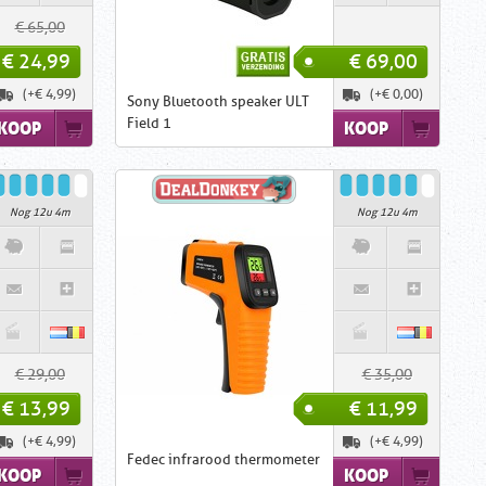
€ 65,00
€ 24,99
€ 69,00
(+€ 4,99)
(+€ 0,00)
Sony Bluetooth speaker ULT
Field 1
KOOP
KOOP
Nog 12u 4m
Nog 12u 4m
€ 29,00
€ 35,00
€ 13,99
€ 11,99
(+€ 4,99)
(+€ 4,99)
Fedec infrarood thermometer
KOOP
KOOP