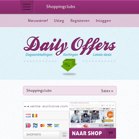
Shoppingclubs
Dagaanbiedingen
Nieuwsbrief
Uitleg
Registreren
Inloggen
Lokale deals
Korting
Shoppingclubs
Webshops
Veilingsites
Shoppingclubs
Sales »
NAAR SHOP
SHOPINFO