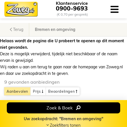
Klantenservice
0900-9693
(€ 0,70 per gesprek)
Terug
Bremen en omgeving
Helaas wordt de pagina die U probeert te openen op dit moment
niet gevonden.
Deze is mogelijk verwijderd, tijdelijk niet beschikbaar of de naam
ervan is gewijzigd.
Wij raden u aan om terug te gaan naar de homepage van Zoweg.nl
en daar uw zoekopdracht in te geven.
9 gevonden aanbiedingen
Aanbevolen
Prijs
Beoordelingen
Zoek & Boek
Uw zoekopdracht: "Bremen en omgeving"
Zoekfilters tonen