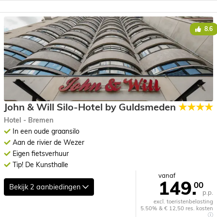
8.6
John & Will Silo-Hotel by Guldsmeden
★★★★
Hotel - Bremen
In een oude graansilo
Aan de rivier de Wezer
Eigen fietsverhuur
Tip! De Kunsthalle
vanaf
149.
00
Bekijk
2 aanbiedingen
p.p.
excl. toeristenbelasting
5.50% & € 12,50 res. kosten