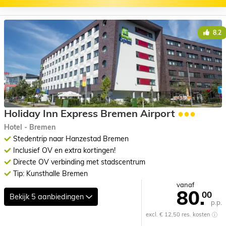
8.2
Holiday Inn Express Bremen Airport
●●●
Hotel - Bremen
Stedentrip naar Hanzestad Bremen
Inclusief OV en extra kortingen!
Directe OV verbinding met stadscentrum
Tip: Kunsthalle Bremen
vanaf
80.
00
Bekijk
5 aanbiedingen
p.p.
excl. € 12,50 res. kosten